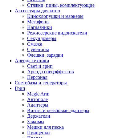
Стяжки, пины, комплектующие
Аксессуары для кино
Кинохлопушки и маркеры
Мегафоны
Наглазники
Режиссерские видоискатели
Секундомеры
Смазка
Сувениры
Флешки, зарядки
Аренда техники
Свет и грип
Аренда спецэффектов
Персонал
Светобазы и генераторы
Грип
Magic Arm
Автополе
Адаптеры
Винты и резьбовые адаптеры
Держатели
Зажимы
Мешки для песка
Прищепки