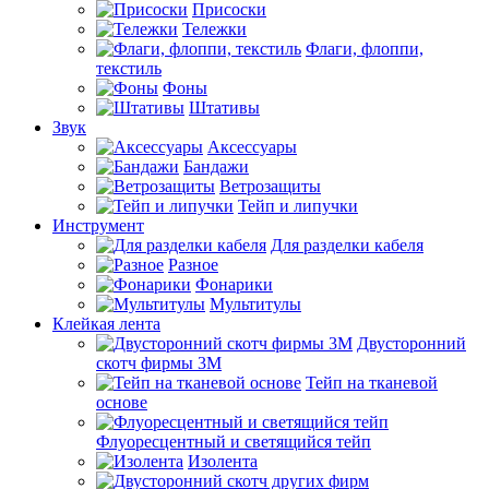
Присоски
Тележки
Флаги, флоппи,
текстиль
Фоны
Штативы
Звук
Аксессуары
Бандажи
Ветрозащиты
Тейп и липучки
Инструмент
Для разделки кабеля
Разное
Фонарики
Мультитулы
Клейкая лента
Двусторонний
скотч фирмы 3M
Тейп на тканевой
основе
Флуоресцентный и светящийся тейп
Изолента