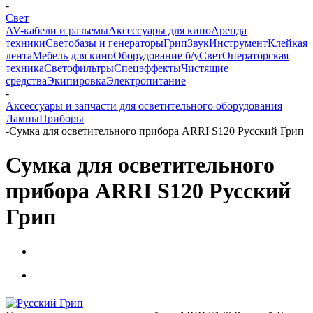
-
Свет
AV-кабели и разъемы
Аксессуары для кино
Аренда
техники
Светобазы и генераторы
Грип
Звук
Инструмент
Клейкая
лента
Мебель для кино
Оборудование б/у
Свет
Операторская
техника
Светофильтры
Спецэффекты
Чистящие
средства
Экипировка
Электропитание
-
Аксессуары и запчасти для осветительного оборудования
Лампы
Приборы
-
Сумка для осветительного прибора ARRI S120 Русский Грип
Сумка для осветительного
прибора ARRI S120 Русский
Грип