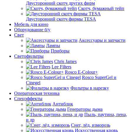
Двусторонний скотч других фирм
Скотч, бумажный тейп
Двусторонний скотч фирмы TESA
Мебель для кино
Оборудование б/у
Свет
Аксессуары и запчасти
Лампы
Приборы
Светофильтры
Chris James
Lee Filters
Rosco E-Colour+
Rosco SuperGel и
Cinegel
Фильтры в нарезку
Операторская техника
Спецэффекты
Антиблик
Генераторы дыма
Пыль, паутина, пена,
и др
Снег, лёд, изморозь
Искусственная кровь