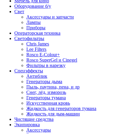
Мебель для кино
Оборудование б/у
Свет
Аксессуары и запчасти
Лампы
Приборы
Операторская техника
Светофильтры
Chris James
Lee Filters
Rosco E-Colour+
Rosco SuperGel и Cinegel
Фильтры в нарезку
Спецэффекты
Антиблик
Генераторы дыма
Пыль, паутина, пена, и др
Снег, лёд, изморозь
Генераторы тумана
Искусственная кровь
Жидкость для генераторов тумана
Жидкость для дым-машин
Чистящие средства
Экипировка
Аксессуары