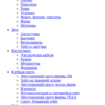
Прочее
Присоски
Рамы
Тележки
Флаги, флоппи, текстиль
Фоны
Штативы
Звук
Аксессуары
Бандажи
Ветрозащиты
Тейп и липучки
Инструмент
Для разделки кабеля
Разное
Мультитулы
Фонарики
Клейкая лента
Двусторонний скотч фирмы 3M
Тейп на тканевой основе
Двусторонний скотч других фирм
Изолента
Флуоресцентный и светящийся тейп
Двусторонний скотч фирмы TESA
Скотч, бумажный тейп