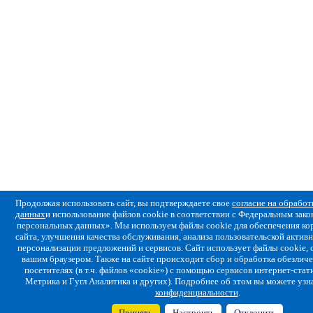
Продолжая использовать сайт, вы подтверждаете свое
согласие на обрабо
данных
и использование файлов cookie в соответствии с Федеральным за
персональных данных». Мы используем файлы cookie для обеспечения ко
сайта, улучшения качества обслуживания, анализа пользовательской активн
персонализации предложений и сервисов. Сайт использует файлы cookie,
вашим браузером. Также на сайте происходит сбор и обработка обезлич
посетителях (в т.ч. файлов «cookie») с помощью сервисов интернет-стат
Метрика и Гугл Аналитика и других). Подробнее об этом вы можете узн
конфиденциальности
.
Принять
Настроить
Отклонить