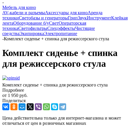
-
Мебель для кино
AV-кабели и разъемы
Аксессуары для кино
Аренда
техники
Светобазы и генераторы
Грип
Звук
Инструмент
Клейкая
лента
Оборудование б/у
Свет
Операторская
техника
Светофильтры
Спецэффекты
Чистящие
средства
Экипировка
Электропитание
-
Комплект сиденье + спинка для режиссерского стула
Комплект сиденье + спинка
для режиссерского стула
Комплект сиденье + спинка для режиссерского стула
Подробнее
от
1 950 руб.
Поделиться
Цена действительна только для интернет-магазина и может
отличаться от цен в розничных магазинах