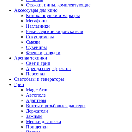
Стяжки, пины, комплектующие
Аксессуары для кино
Кинохлопушки и маркеры
Мегафоны
Наглазники
Режиссерские видоискатели
Секундомеры
Смазка
Сувениры
Флешки, зарядки
Аренда техники
Свет и грип
Аренда спецэффектов
Персонал
Светобазы и генераторы
Грип
Magic Arm
Автополе
Адаптеры
Винты и резьбовые адаптеры
Держатели
Зажимы
Мешки для песка
Прищепки