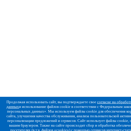
Продолжая использовать сайт, вы подтверждаете свое
согласие на обрабо
данных
и использование файлов cookie в соответствии с Федеральным за
персональных данных». Мы используем файлы cookie для обеспечения ко
сайта, улучшения качества обслуживания, анализа пользовательской активн
персонализации предложений и сервисов. Сайт использует файлы cookie,
вашим браузером. Также на сайте происходит сбор и обработка обезлич
посетителях (в т.ч. файлов «cookie») с помощью сервисов интернет-стат