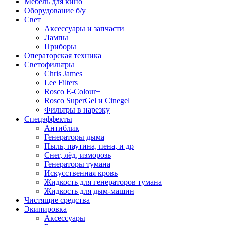
Мебель для кино
Оборудование б/у
Свет
Аксессуары и запчасти
Лампы
Приборы
Операторская техника
Светофильтры
Chris James
Lee Filters
Rosco E-Colour+
Rosco SuperGel и Cinegel
Фильтры в нарезку
Спецэффекты
Антиблик
Генераторы дыма
Пыль, паутина, пена, и др
Снег, лёд, изморозь
Генераторы тумана
Искусственная кровь
Жидкость для генераторов тумана
Жидкость для дым-машин
Чистящие средства
Экипировка
Аксессуары