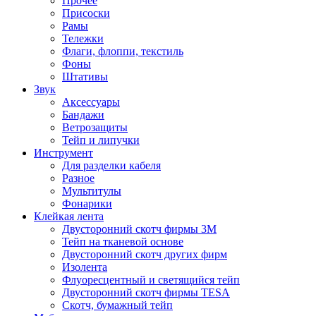
Прочее
Присоски
Рамы
Тележки
Флаги, флоппи, текстиль
Фоны
Штативы
Звук
Аксессуары
Бандажи
Ветрозащиты
Тейп и липучки
Инструмент
Для разделки кабеля
Разное
Мультитулы
Фонарики
Клейкая лента
Двусторонний скотч фирмы 3M
Тейп на тканевой основе
Двусторонний скотч других фирм
Изолента
Флуоресцентный и светящийся тейп
Двусторонний скотч фирмы TESA
Скотч, бумажный тейп