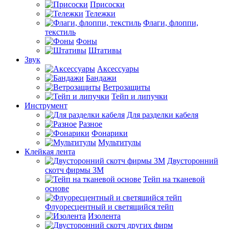
Присоски
Тележки
Флаги, флоппи,
текстиль
Фоны
Штативы
Звук
Аксессуары
Бандажи
Ветрозащиты
Тейп и липучки
Инструмент
Для разделки кабеля
Разное
Фонарики
Мультитулы
Клейкая лента
Двусторонний
скотч фирмы 3M
Тейп на тканевой
основе
Флуоресцентный и светящийся тейп
Изолента