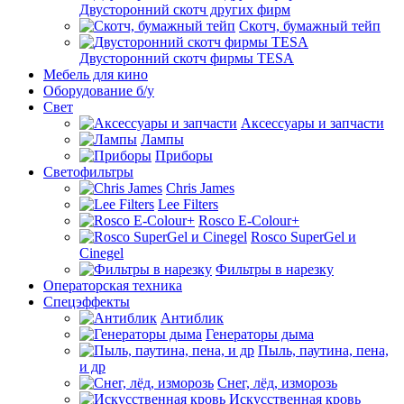
Двусторонний скотч других фирм
Скотч, бумажный тейп
Двусторонний скотч фирмы TESA
Мебель для кино
Оборудование б/у
Свет
Аксессуары и запчасти
Лампы
Приборы
Светофильтры
Chris James
Lee Filters
Rosco E-Colour+
Rosco SuperGel и
Cinegel
Фильтры в нарезку
Операторская техника
Спецэффекты
Антиблик
Генераторы дыма
Пыль, паутина, пена,
и др
Снег, лёд, изморозь
Искусственная кровь