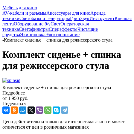
-
Мебель для кино
AV-кабели и разъемы
Аксессуары для кино
Аренда
техники
Светобазы и генераторы
Грип
Звук
Инструмент
Клейкая
лента
Оборудование б/у
Свет
Операторская
техника
Светофильтры
Спецэффекты
Чистящие
средства
Экипировка
Электропитание
-
Комплект сиденье + спинка для режиссерского стула
Комплект сиденье + спинка
для режиссерского стула
Комплект сиденье + спинка для режиссерского стула
Подробнее
от
1 950 руб.
Поделиться
Цена действительна только для интернет-магазина и может
отличаться от цен в розничных магазинах