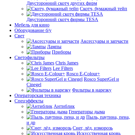
Двусторонний скотч других фирм
Скотч, бумажный тейп
Двусторонний скотч фирмы TESA
Мебель для кино
Оборудование б/у
Свет
Аксессуары и запчасти
Лампы
Приборы
Светофильтры
Chris James
Lee Filters
Rosco E-Colour+
Rosco SuperGel и
Cinegel
Фильтры в нарезку
Операторская техника
Спецэффекты
Антиблик
Генераторы дыма
Пыль, паутина, пена,
и др
Снег, лёд, изморозь
Искусственная кровь