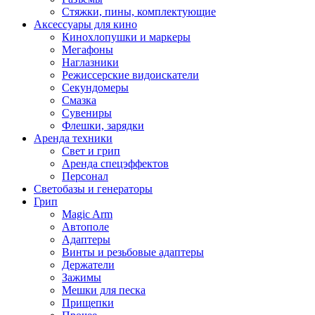
Стяжки, пины, комплектующие
Аксессуары для кино
Кинохлопушки и маркеры
Мегафоны
Наглазники
Режиссерские видоискатели
Секундомеры
Смазка
Сувениры
Флешки, зарядки
Аренда техники
Свет и грип
Аренда спецэффектов
Персонал
Светобазы и генераторы
Грип
Magic Arm
Автополе
Адаптеры
Винты и резьбовые адаптеры
Держатели
Зажимы
Мешки для песка
Прищепки