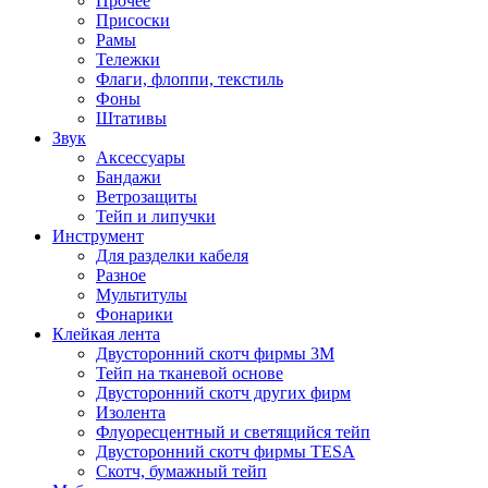
Прочее
Присоски
Рамы
Тележки
Флаги, флоппи, текстиль
Фоны
Штативы
Звук
Аксессуары
Бандажи
Ветрозащиты
Тейп и липучки
Инструмент
Для разделки кабеля
Разное
Мультитулы
Фонарики
Клейкая лента
Двусторонний скотч фирмы 3M
Тейп на тканевой основе
Двусторонний скотч других фирм
Изолента
Флуоресцентный и светящийся тейп
Двусторонний скотч фирмы TESA
Скотч, бумажный тейп