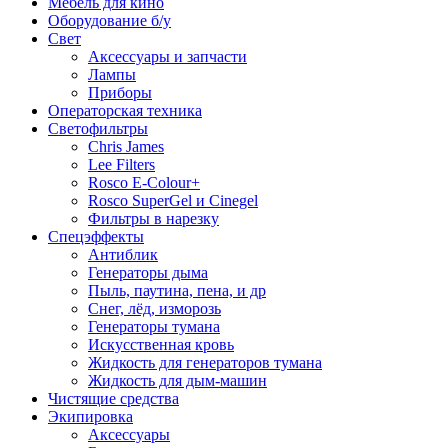
Мебель для кино
Оборудование б/у
Свет
Аксессуары и запчасти
Лампы
Приборы
Операторская техника
Светофильтры
Chris James
Lee Filters
Rosco E-Colour+
Rosco SuperGel и Cinegel
Фильтры в нарезку
Спецэффекты
Антиблик
Генераторы дыма
Пыль, паутина, пена, и др
Снег, лёд, изморозь
Генераторы тумана
Искусственная кровь
Жидкость для генераторов тумана
Жидкость для дым-машин
Чистящие средства
Экипировка
Аксессуары