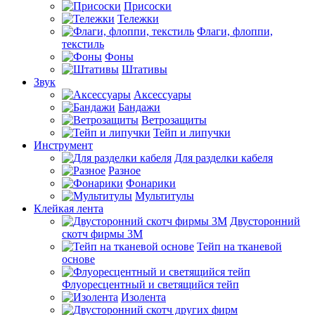
Присоски
Тележки
Флаги, флоппи,
текстиль
Фоны
Штативы
Звук
Аксессуары
Бандажи
Ветрозащиты
Тейп и липучки
Инструмент
Для разделки кабеля
Разное
Фонарики
Мультитулы
Клейкая лента
Двусторонний
скотч фирмы 3M
Тейп на тканевой
основе
Флуоресцентный и светящийся тейп
Изолента