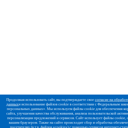
Продолжая использовать сайт, вы подтверждаете свое
согласие на обрабо
данных
и использование файлов cookie в соответствии с Федеральным за
персональных данных». Мы используем файлы cookie для обеспечения ко
сайта, улучшения качества обслуживания, анализа пользовательской активн
персонализации предложений и сервисов. Сайт использует файлы cookie,
вашим браузером. Также на сайте происходит сбор и обработка обезлич
посетителях (в т.ч. файлов «cookie») с помощью сервисов интернет-стат