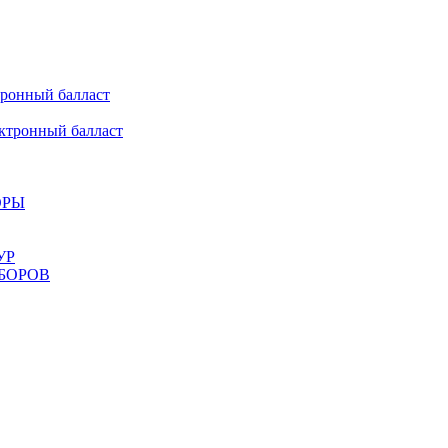
онный балласт
ронный балласт
ОРЫ
УР
БОРОВ