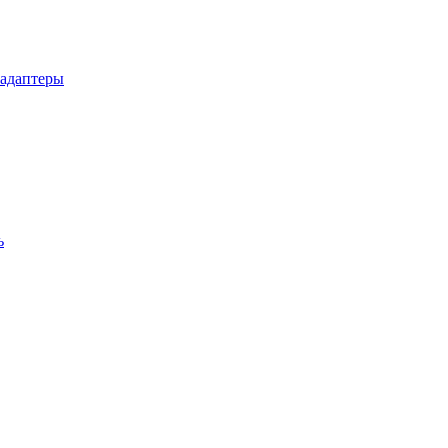
 адаптеры
ь