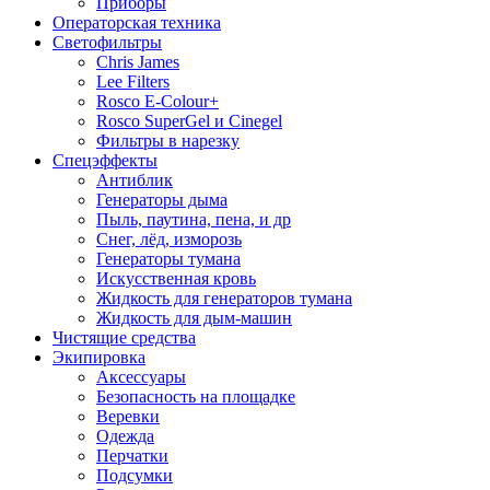
Приборы
Операторская техника
Светофильтры
Chris James
Lee Filters
Rosco E-Colour+
Rosco SuperGel и Cinegel
Фильтры в нарезку
Спецэффекты
Антиблик
Генераторы дыма
Пыль, паутина, пена, и др
Снег, лёд, изморозь
Генераторы тумана
Искусственная кровь
Жидкость для генераторов тумана
Жидкость для дым-машин
Чистящие средства
Экипировка
Аксессуары
Безопасность на площадке
Веревки
Одежда
Перчатки
Подсумки