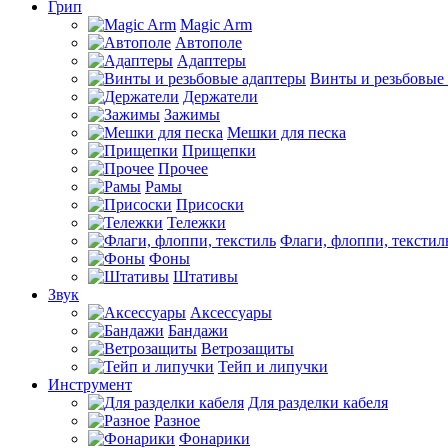
Грип
Magic Arm
Автополе
Адаптеры
Винты и резьбовые
Держатели
Зажимы
Мешки для песка
Прищепки
Прочее
Рамы
Присоски
Тележки
Флаги, флоппи, текстил
Фоны
Штативы
Звук
Аксессуары
Бандажи
Ветрозащиты
Тейп и липучки
Инструмент
Для разделки кабеля
Разное
Фонарики