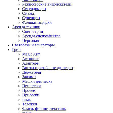
Режиссерские видоискатели
Секундомеры
Смазка
Сувениры
Флешки, зарядки
Аренда техники
Свет и грип
Аренда спецэффектов
Персонал
Светобазы и генераторы
Грип
Magic Arm
Автополе
Адаптеры
Винты и резьбовые адаптеры
Держатели
Зажимы
Мешки для песка
Прищепки
Прочее
Присоски
Рамы
Тележки
Флаги, флоппи, текстиль