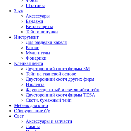
Фоны
Штативы
Звук
Аксессуары
Бандажи
Ветрозащиты
Тейп и липучки
Инструмент
Для разделки кабеля
Разное
Мультитулы
Фонарики
Клейкая лента
Двусторонний скотч фирмы 3M
Тейп на тканевой основе
Двусторонний скотч других фирм
Изолента
Флуоресцентный и светящийся тейп
Двусторонний скотч фирмы TESA
Скотч, бумажный тейп
Мебель для кино
Оборудование б/у
Свет
Аксессуары и запчасти
Лампы