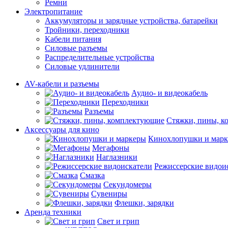
Ремни
Электропитание
Аккумуляторы и зарядные устройства, батарейки
Тройники, переходники
Кабели питания
Силовые разъемы
Распределительные устройства
Силовые удлинители
AV-кабели и разъемы
Аудио- и видеокабель
Переходники
Разъемы
Стяжки, пины, 
Аксессуары для кино
Кинохлопушки и мар
Мегафоны
Наглазники
Режиссерские видои
Смазка
Секундомеры
Сувениры
Флешки, зарядки
Аренда техники
Свет и грип