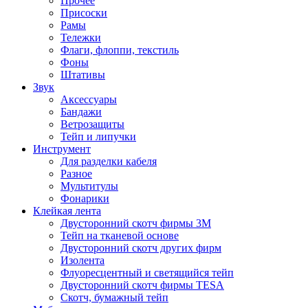
Прочее
Присоски
Рамы
Тележки
Флаги, флоппи, текстиль
Фоны
Штативы
Звук
Аксессуары
Бандажи
Ветрозащиты
Тейп и липучки
Инструмент
Для разделки кабеля
Разное
Мультитулы
Фонарики
Клейкая лента
Двусторонний скотч фирмы 3M
Тейп на тканевой основе
Двусторонний скотч других фирм
Изолента
Флуоресцентный и светящийся тейп
Двусторонний скотч фирмы TESA
Скотч, бумажный тейп