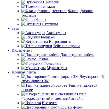
Присоски
Тележки
Флаги, флоппи,
текстиль
Фоны
Штативы
Звук
Аксессуары
Бандажи
Ветрозащиты
Тейп и липучки
Инструмент
Для разделки кабеля
Разное
Фонарики
Мультитулы
Клейкая лента
Двусторонний
скотч фирмы 3M
Тейп на тканевой
основе
Флуоресцентный и светящийся тейп
Изолента