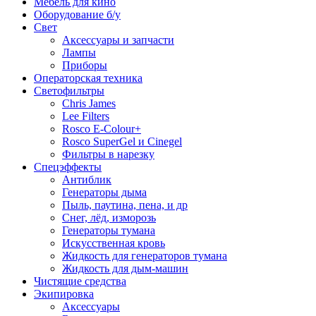
Мебель для кино
Оборудование б/у
Свет
Аксессуары и запчасти
Лампы
Приборы
Операторская техника
Светофильтры
Chris James
Lee Filters
Rosco E-Colour+
Rosco SuperGel и Cinegel
Фильтры в нарезку
Спецэффекты
Антиблик
Генераторы дыма
Пыль, паутина, пена, и др
Снег, лёд, изморозь
Генераторы тумана
Искусственная кровь
Жидкость для генераторов тумана
Жидкость для дым-машин
Чистящие средства
Экипировка
Аксессуары