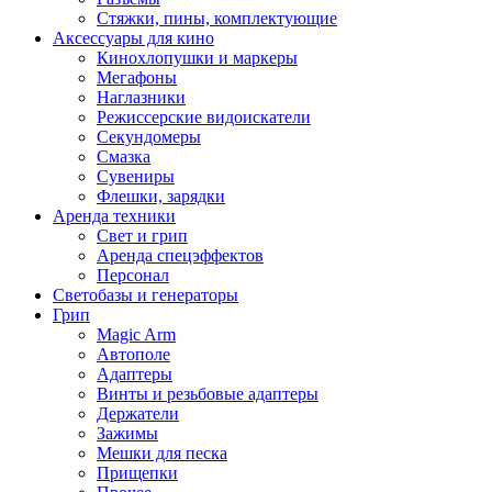
Стяжки, пины, комплектующие
Аксессуары для кино
Кинохлопушки и маркеры
Мегафоны
Наглазники
Режиссерские видоискатели
Секундомеры
Смазка
Сувениры
Флешки, зарядки
Аренда техники
Свет и грип
Аренда спецэффектов
Персонал
Светобазы и генераторы
Грип
Magic Arm
Автополе
Адаптеры
Винты и резьбовые адаптеры
Держатели
Зажимы
Мешки для песка
Прищепки