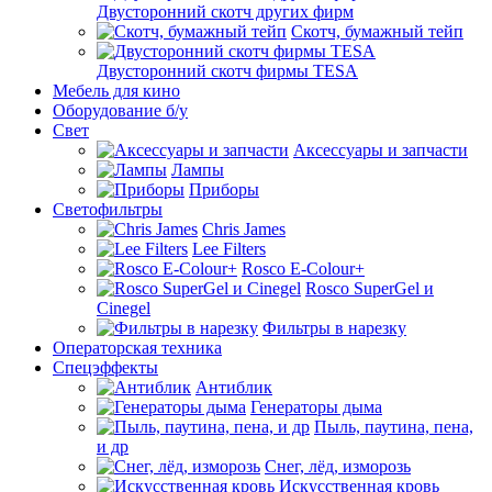
Двусторонний скотч других фирм
Скотч, бумажный тейп
Двусторонний скотч фирмы TESA
Мебель для кино
Оборудование б/у
Свет
Аксессуары и запчасти
Лампы
Приборы
Светофильтры
Chris James
Lee Filters
Rosco E-Colour+
Rosco SuperGel и
Cinegel
Фильтры в нарезку
Операторская техника
Спецэффекты
Антиблик
Генераторы дыма
Пыль, паутина, пена,
и др
Снег, лёд, изморозь
Искусственная кровь