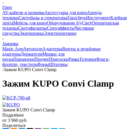
-
Грип
AV-кабели и разъемы
Аксессуары для кино
Аренда
техники
Светобазы и генераторы
Грип
Звук
Инструмент
Клейкая
лента
Мебель для кино
Оборудование б/у
Свет
Операторская
техника
Светофильтры
Спецэффекты
Чистящие
средства
Экипировка
Электропитание
-
Зажимы
Magic Arm
Автополе
Адаптеры
Винты и резьбовые
адаптеры
Держатели
Мешки для
песка
Прищепки
Прочее
Присоски
Рамы
Тележки
Флаги,
флоппи, текстиль
Фоны
Штативы
-
Зажим KUPO Convi Clamp
Зажим KUPO Convi Clamp
Зажим KUPO Convi Clamp
Подробнее
от
3 960 руб.
Поделиться