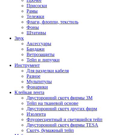
Прочее
Присоски
Рамы
Тележки
Флаги, флоппи, текстиль
Фоны
Штативы
Звук
Аксессуары
Бандажи
Ветрозащиты
Тейп и липучки
Инструмент
Для разделки кабеля
Разное
Мультитулы
Фонарики
Клейкая лента
Двусторонний скотч фирмы 3M
Тейп на тканевой основе
Двусторонний скотч других фирм
Изолента
Флуоресцентный и светящийся тейп
Двусторонний скотч фирмы TESA
Скотч, бумажный тейп