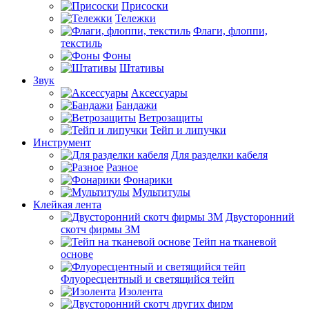
Присоски
Тележки
Флаги, флоппи,
текстиль
Фоны
Штативы
Звук
Аксессуары
Бандажи
Ветрозащиты
Тейп и липучки
Инструмент
Для разделки кабеля
Разное
Фонарики
Мультитулы
Клейкая лента
Двусторонний
скотч фирмы 3M
Тейп на тканевой
основе
Флуоресцентный и светящийся тейп
Изолента