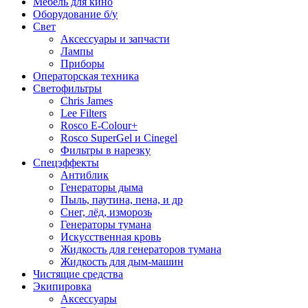
Мебель для кино
Оборудование б/у
Свет
Аксессуары и запчасти
Лампы
Приборы
Операторская техника
Светофильтры
Chris James
Lee Filters
Rosco E-Colour+
Rosco SuperGel и Cinegel
Фильтры в нарезку
Спецэффекты
Антиблик
Генераторы дыма
Пыль, паутина, пена, и др
Снег, лёд, изморозь
Генераторы тумана
Искусственная кровь
Жидкость для генераторов тумана
Жидкость для дым-машин
Чистящие средства
Экипировка
Аксессуары