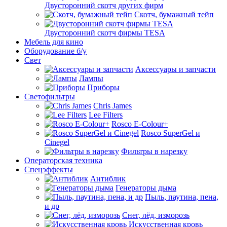
Двусторонний скотч других фирм
Скотч, бумажный тейп
Двусторонний скотч фирмы TESA
Мебель для кино
Оборудование б/у
Свет
Аксессуары и запчасти
Лампы
Приборы
Светофильтры
Chris James
Lee Filters
Rosco E-Colour+
Rosco SuperGel и
Cinegel
Фильтры в нарезку
Операторская техника
Спецэффекты
Антиблик
Генераторы дыма
Пыль, паутина, пена,
и др
Снег, лёд, изморозь
Искусственная кровь