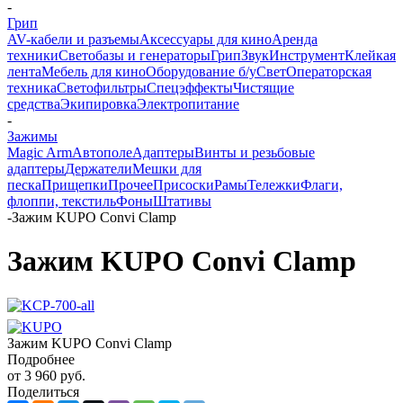
-
Грип
AV-кабели и разъемы
Аксессуары для кино
Аренда
техники
Светобазы и генераторы
Грип
Звук
Инструмент
Клейкая
лента
Мебель для кино
Оборудование б/у
Свет
Операторская
техника
Светофильтры
Спецэффекты
Чистящие
средства
Экипировка
Электропитание
-
Зажимы
Magic Arm
Автополе
Адаптеры
Винты и резьбовые
адаптеры
Держатели
Мешки для
песка
Прищепки
Прочее
Присоски
Рамы
Тележки
Флаги,
флоппи, текстиль
Фоны
Штативы
-
Зажим KUPO Convi Clamp
Зажим KUPO Convi Clamp
Зажим KUPO Convi Clamp
Подробнее
от
3 960 руб.
Поделиться