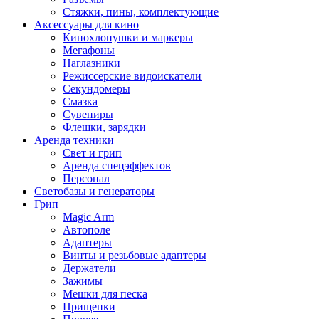
Стяжки, пины, комплектующие
Аксессуары для кино
Кинохлопушки и маркеры
Мегафоны
Наглазники
Режиссерские видоискатели
Секундомеры
Смазка
Сувениры
Флешки, зарядки
Аренда техники
Свет и грип
Аренда спецэффектов
Персонал
Светобазы и генераторы
Грип
Magic Arm
Автополе
Адаптеры
Винты и резьбовые адаптеры
Держатели
Зажимы
Мешки для песка
Прищепки