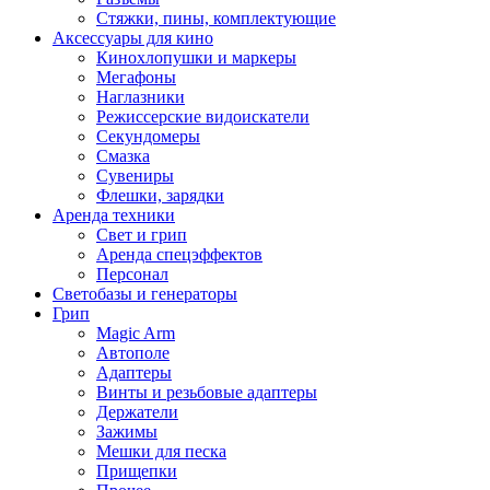
Стяжки, пины, комплектующие
Аксессуары для кино
Кинохлопушки и маркеры
Мегафоны
Наглазники
Режиссерские видоискатели
Секундомеры
Смазка
Сувениры
Флешки, зарядки
Аренда техники
Свет и грип
Аренда спецэффектов
Персонал
Светобазы и генераторы
Грип
Magic Arm
Автополе
Адаптеры
Винты и резьбовые адаптеры
Держатели
Зажимы
Мешки для песка
Прищепки