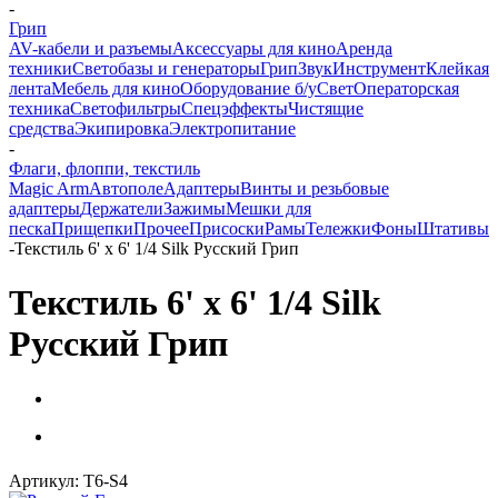
-
Грип
AV-кабели и разъемы
Аксессуары для кино
Аренда
техники
Светобазы и генераторы
Грип
Звук
Инструмент
Клейкая
лента
Мебель для кино
Оборудование б/у
Свет
Операторская
техника
Светофильтры
Спецэффекты
Чистящие
средства
Экипировка
Электропитание
-
Флаги, флоппи, текстиль
Magic Arm
Автополе
Адаптеры
Винты и резьбовые
адаптеры
Держатели
Зажимы
Мешки для
песка
Прищепки
Прочее
Присоски
Рамы
Тележки
Фоны
Штативы
-
Текстиль 6' x 6' 1/4 Silk Русский Грип
Текстиль 6' x 6' 1/4 Silk
Русский Грип
Артикул:
Т6-S4