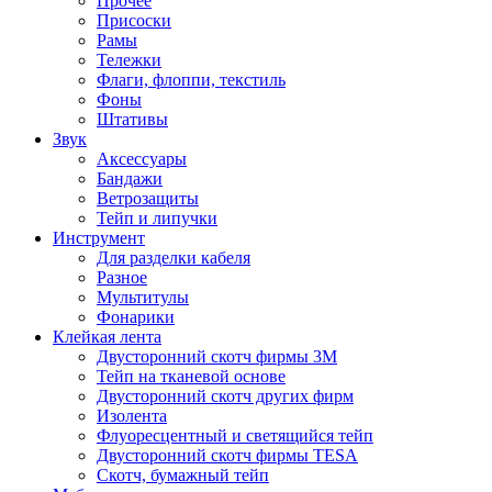
Прочее
Присоски
Рамы
Тележки
Флаги, флоппи, текстиль
Фоны
Штативы
Звук
Аксессуары
Бандажи
Ветрозащиты
Тейп и липучки
Инструмент
Для разделки кабеля
Разное
Мультитулы
Фонарики
Клейкая лента
Двусторонний скотч фирмы 3M
Тейп на тканевой основе
Двусторонний скотч других фирм
Изолента
Флуоресцентный и светящийся тейп
Двусторонний скотч фирмы TESA
Скотч, бумажный тейп