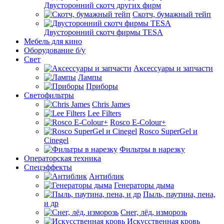
Двусторонний скотч других фирм
Скотч, бумажный тейп
Двусторонний скотч фирмы TESA
Мебель для кино
Оборудование б/у
Свет
Аксессуары и запчасти
Лампы
Приборы
Светофильтры
Chris James
Lee Filters
Rosco E-Colour+
Rosco SuperGel и
Cinegel
Фильтры в нарезку
Операторская техника
Спецэффекты
Антиблик
Генераторы дыма
Пыль, паутина, пена,
и др
Снег, лёд, изморозь
Искусственная кровь