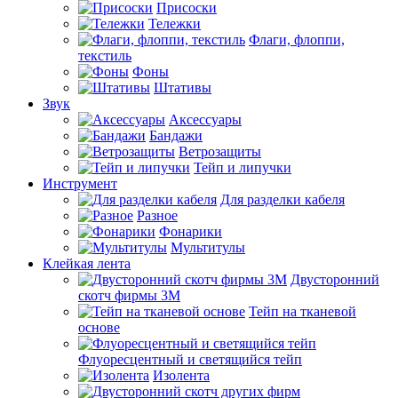
Присоски
Тележки
Флаги, флоппи,
текстиль
Фоны
Штативы
Звук
Аксессуары
Бандажи
Ветрозащиты
Тейп и липучки
Инструмент
Для разделки кабеля
Разное
Фонарики
Мультитулы
Клейкая лента
Двусторонний
скотч фирмы 3M
Тейп на тканевой
основе
Флуоресцентный и светящийся тейп
Изолента