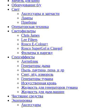
Мебель для кино
Оборудование б/у
Свет
Аксессуары и запчасти
Лампы
Приборы
Операторская техника
Светофильтры
Chris James
Lee Filters
Rosco E-Colour+
Rosco SuperGel и Cinegel
Фильтры в нарезку
Спецэффекты
Антиблик
Генераторы дыма
Пыль, паутина, пена, и др
Снег, лёд, изморозь
Генераторы тумана
Искусственная кровь
Жидкость для генераторов тумана
Жидкость для дым-машин
Чистящие средства
Экипировка
Аксессуары