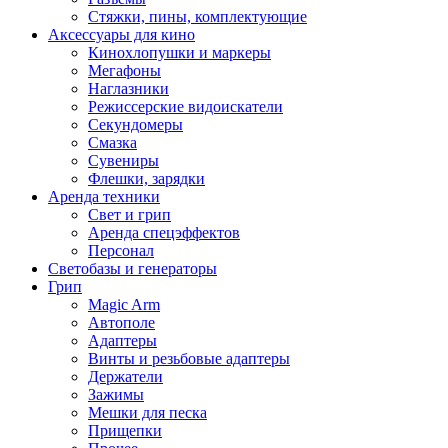
Стяжки, пины, комплектующие
Аксессуары для кино
Кинохлопушки и маркеры
Мегафоны
Наглазники
Режиссерские видоискатели
Секундомеры
Смазка
Сувениры
Флешки, зарядки
Аренда техники
Свет и грип
Аренда спецэффектов
Персонал
Светобазы и генераторы
Грип
Magic Arm
Автополе
Адаптеры
Винты и резьбовые адаптеры
Держатели
Зажимы
Мешки для песка
Прищепки