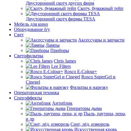
Двусторонний скотч других фирм
Скотч, бумажный тейп
Двусторонний скотч фирмы TESA
Мебель для кино
Оборудование б/у
Свет
Аксессуары и запчасти
Лампы
Приборы
Светофильтры
Chris James
Lee Filters
Rosco E-Colour+
Rosco SuperGel и
Cinegel
Фильтры в нарезку
Операторская техника
Спецэффекты
Антиблик
Генераторы дыма
Пыль, паутина, пена,
и др
Снег, лёд, изморозь
Искусственная кровь