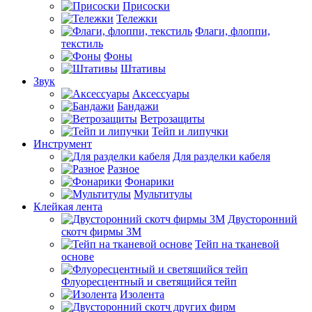
Присоски
Тележки
Флаги, флоппи,
текстиль
Фоны
Штативы
Звук
Аксессуары
Бандажи
Ветрозащиты
Тейп и липучки
Инструмент
Для разделки кабеля
Разное
Фонарики
Мультитулы
Клейкая лента
Двусторонний
скотч фирмы 3M
Тейп на тканевой
основе
Флуоресцентный и светящийся тейп
Изолента