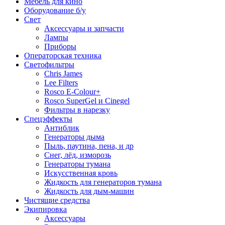
Мебель для кино
Оборудование б/у
Свет
Аксессуары и запчасти
Лампы
Приборы
Операторская техника
Светофильтры
Chris James
Lee Filters
Rosco E-Colour+
Rosco SuperGel и Cinegel
Фильтры в нарезку
Спецэффекты
Антиблик
Генераторы дыма
Пыль, паутина, пена, и др
Снег, лёд, изморозь
Генераторы тумана
Искусственная кровь
Жидкость для генераторов тумана
Жидкость для дым-машин
Чистящие средства
Экипировка
Аксессуары