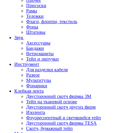
Прочее
Присоски
Рамы
Тележки
Флаги, флоппи, текстиль
Фоны
Штативы
Звук
Аксессуары
Бандажи
Ветрозащиты
Тейп и липучки
Инструмент
Для разделки кабеля
Разное
Мультитулы
Фонарики
Клейкая лента
Двусторонний скотч фирмы 3M
Тейп на тканевой основе
Двусторонний скотч других фирм
Изолента
Флуоресцентный и светящийся тейп
Двусторонний скотч фирмы TESA
Скотч, бумажный тейп