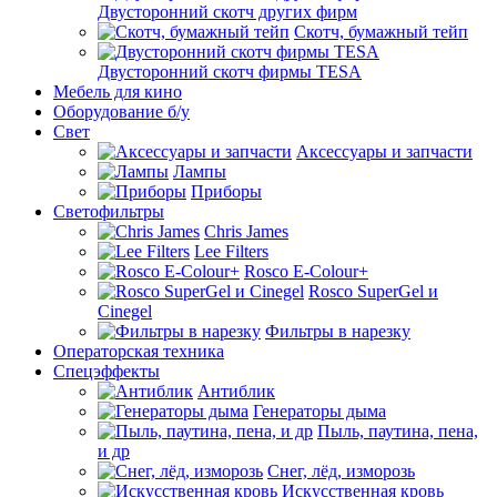
Двусторонний скотч других фирм
Скотч, бумажный тейп
Двусторонний скотч фирмы TESA
Мебель для кино
Оборудование б/у
Свет
Аксессуары и запчасти
Лампы
Приборы
Светофильтры
Chris James
Lee Filters
Rosco E-Colour+
Rosco SuperGel и
Cinegel
Фильтры в нарезку
Операторская техника
Спецэффекты
Антиблик
Генераторы дыма
Пыль, паутина, пена,
и др
Снег, лёд, изморозь
Искусственная кровь