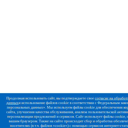
Продолжая использовать сайт, вы подтверждаете свое
согласие на обрабо
данных
и использование файлов cookie в соответствии с Федеральным за
персональных данных». Мы используем файлы cookie для обеспечения ко
сайта, улучшения качества обслуживания, анализа пользовательской активн
персонализации предложений и сервисов. Сайт использует файлы cookie,
вашим браузером. Также на сайте происходит сбор и обработка обезлич
посетителях (в т.ч. файлов «cookie») с помощью сервисов интернет-стат