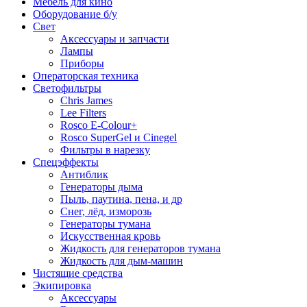
Мебель для кино
Оборудование б/у
Свет
Аксессуары и запчасти
Лампы
Приборы
Операторская техника
Светофильтры
Chris James
Lee Filters
Rosco E-Colour+
Rosco SuperGel и Cinegel
Фильтры в нарезку
Спецэффекты
Антиблик
Генераторы дыма
Пыль, паутина, пена, и др
Снег, лёд, изморозь
Генераторы тумана
Искусственная кровь
Жидкость для генераторов тумана
Жидкость для дым-машин
Чистящие средства
Экипировка
Аксессуары