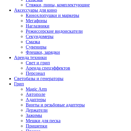
Стяжки, пины, комплектующие
Аксессуары для кино
Кинохлопушки и маркеры
Мегафоны
Наглазники
Режиссерские видоискатели
Секундомеры
Смазка
Сувениры
Флешки, зарядки
Аренда техники
Свет и грип
Аренда спецэффектов
Персонал
Светобазы и генераторы
Грип
Magic Arm
Автополе
Адаптеры
Винты и резьбовые адаптеры
Держатели
Зажимы
Мешки для песка
Прищепки