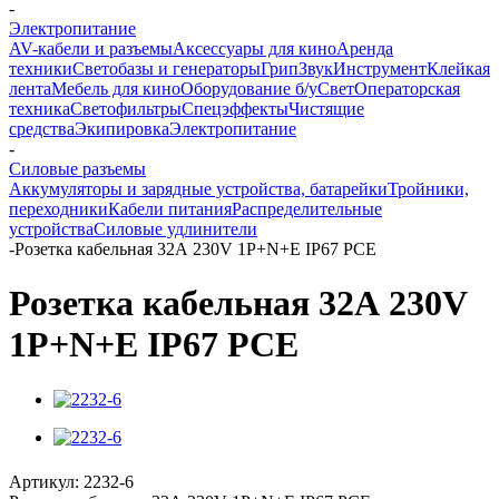
-
Электропитание
AV-кабели и разъемы
Аксессуары для кино
Аренда
техники
Светобазы и генераторы
Грип
Звук
Инструмент
Клейкая
лента
Мебель для кино
Оборудование б/у
Свет
Операторская
техника
Светофильтры
Спецэффекты
Чистящие
средства
Экипировка
Электропитание
-
Силовые разъемы
Аккумуляторы и зарядные устройства, батарейки
Тройники,
переходники
Кабели питания
Распределительные
устройства
Силовые удлинители
-
Розетка кабельная 32А 230V 1P+N+E IP67 PCE
Розетка кабельная 32А 230V
1P+N+E IP67 PCE
Артикул:
2232-6