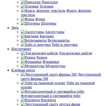
Присоски
Тележки
Флаги, флоппи,
текстиль
Фоны
Штативы
Звук
Аксессуары
Бандажи
Ветрозащиты
Тейп и липучки
Инструмент
Для разделки кабеля
Разное
Фонарики
Мультитулы
Клейкая лента
Двусторонний
скотч фирмы 3M
Тейп на тканевой
основе
Флуоресцентный и светящийся тейп
Изолента