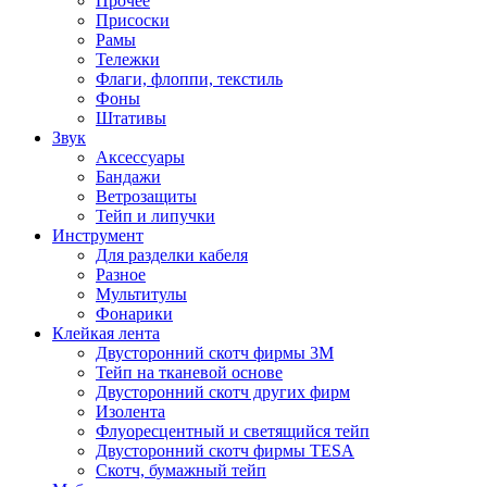
Прочее
Присоски
Рамы
Тележки
Флаги, флоппи, текстиль
Фоны
Штативы
Звук
Аксессуары
Бандажи
Ветрозащиты
Тейп и липучки
Инструмент
Для разделки кабеля
Разное
Мультитулы
Фонарики
Клейкая лента
Двусторонний скотч фирмы 3M
Тейп на тканевой основе
Двусторонний скотч других фирм
Изолента
Флуоресцентный и светящийся тейп
Двусторонний скотч фирмы TESA
Скотч, бумажный тейп