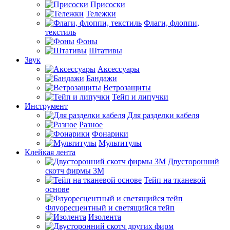
Присоски
Тележки
Флаги, флоппи,
текстиль
Фоны
Штативы
Звук
Аксессуары
Бандажи
Ветрозащиты
Тейп и липучки
Инструмент
Для разделки кабеля
Разное
Фонарики
Мультитулы
Клейкая лента
Двусторонний
скотч фирмы 3M
Тейп на тканевой
основе
Флуоресцентный и светящийся тейп
Изолента