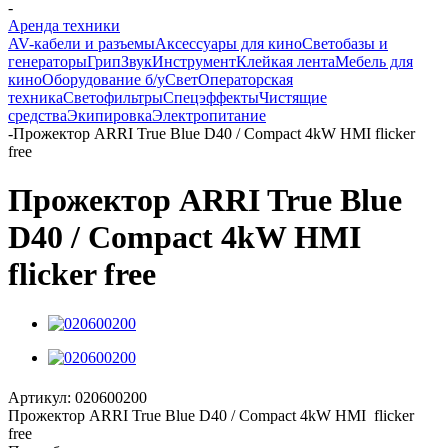
-
Аренда техники
AV-кабели и разъемы
Аксессуары для кино
Светобазы и
генераторы
Грип
Звук
Инструмент
Клейкая лента
Мебель для
кино
Оборудование б/у
Свет
Операторская
техника
Светофильтры
Спецэффекты
Чистящие
средства
Экипировка
Электропитание
-
Прожектор ARRI True Blue D40 / Compact 4kW HMI flicker
free
Прожектор ARRI True Blue
D40 / Compact 4kW HMI
flicker free
Артикул:
020600200
Прожектор ARRI True Blue D40 / Compact 4kW HMI flicker
free