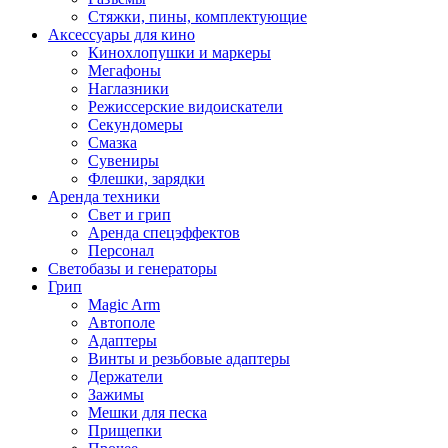
Стяжки, пины, комплектующие
Аксессуары для кино
Кинохлопушки и маркеры
Мегафоны
Наглазники
Режиссерские видоискатели
Секундомеры
Смазка
Сувениры
Флешки, зарядки
Аренда техники
Свет и грип
Аренда спецэффектов
Персонал
Светобазы и генераторы
Грип
Magic Arm
Автополе
Адаптеры
Винты и резьбовые адаптеры
Держатели
Зажимы
Мешки для песка
Прищепки