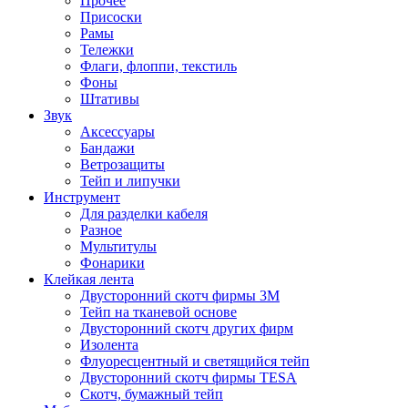
Прочее
Присоски
Рамы
Тележки
Флаги, флоппи, текстиль
Фоны
Штативы
Звук
Аксессуары
Бандажи
Ветрозащиты
Тейп и липучки
Инструмент
Для разделки кабеля
Разное
Мультитулы
Фонарики
Клейкая лента
Двусторонний скотч фирмы 3M
Тейп на тканевой основе
Двусторонний скотч других фирм
Изолента
Флуоресцентный и светящийся тейп
Двусторонний скотч фирмы TESA
Скотч, бумажный тейп