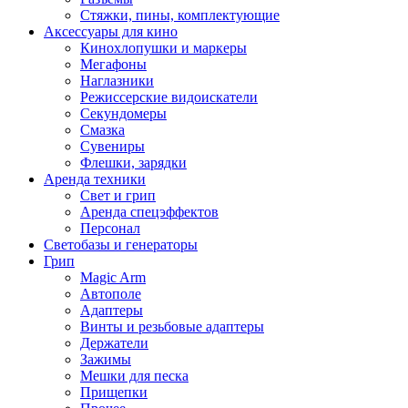
Стяжки, пины, комплектующие
Аксессуары для кино
Кинохлопушки и маркеры
Мегафоны
Наглазники
Режиссерские видоискатели
Секундомеры
Смазка
Сувениры
Флешки, зарядки
Аренда техники
Свет и грип
Аренда спецэффектов
Персонал
Светобазы и генераторы
Грип
Magic Arm
Автополе
Адаптеры
Винты и резьбовые адаптеры
Держатели
Зажимы
Мешки для песка
Прищепки