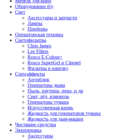
Мебель для кино
Оборудование б/у
Свет
Аксессуары и запчасти
Лампы
Приборы
Операторская техника
Светофильтры
Chris James
Lee Filters
Rosco E-Colour+
Rosco SuperGel и Cinegel
Фильтры в нарезку
Спецэффекты
Антиблик
Генераторы дыма
Пыль, паутина, пена, и др
Снег, лёд, изморозь
Генераторы тумана
Искусственная кровь
Жидкость для генераторов тумана
Жидкость для дым-машин
Чистящие средства
Экипировка
Аксессуары