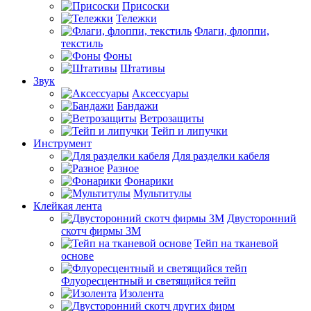
Присоски
Тележки
Флаги, флоппи,
текстиль
Фоны
Штативы
Звук
Аксессуары
Бандажи
Ветрозащиты
Тейп и липучки
Инструмент
Для разделки кабеля
Разное
Фонарики
Мультитулы
Клейкая лента
Двусторонний
скотч фирмы 3M
Тейп на тканевой
основе
Флуоресцентный и светящийся тейп
Изолента