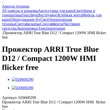
-
Аренда техники
AV-кабели и разъемы
Аксессуары для кино
Светобазы и
генераторы
Грип
Звук
Инструмент
Клейкая лента
Мебель для
кино
Оборудование б/у
Свет
Операторская
техника
Светофильтры
Спецэффекты
Чистящие
средства
Экипировка
Электропитание
-
Прожектор ARRI True Blue D12 / Compact 1200W HMI flicker
free
Прожектор ARRI True Blue
D12 / Compact 1200W HMI
flicker free
Артикул:
020600290
Прожектор ARRI True Blue D12 / Compact 1200W HMI flicker
free