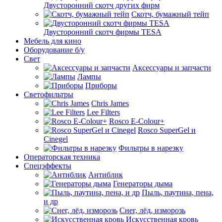
Двусторонний скотч других фирм
Скотч, бумажный тейп
Двусторонний скотч фирмы TESA
Мебель для кино
Оборудование б/у
Свет
Аксессуары и запчасти
Лампы
Приборы
Светофильтры
Chris James
Lee Filters
Rosco E-Colour+
Rosco SuperGel и
Cinegel
Фильтры в нарезку
Операторская техника
Спецэффекты
Антиблик
Генераторы дыма
Пыль, паутина, пена,
и др
Снег, лёд, изморозь
Искусственная кровь