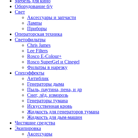
Мебель для кино
Оборудование б/у
Свет
Аксессуары и запчасти
Лампы
Приборы
Операторская техника
Светофильтры
Chris James
Lee Filters
Rosco E-Colour+
Rosco SuperGel и Cinegel
Фильтры в нарезку
Спецэффекты
Антиблик
Генераторы дыма
Пыль, паутина, пена, и др
Снег, лёд, изморозь
Генераторы тумана
Искусственная кровь
Жидкость для генераторов тумана
Жидкость для дым-машин
Чистящие средства
Экипировка
Аксессуары