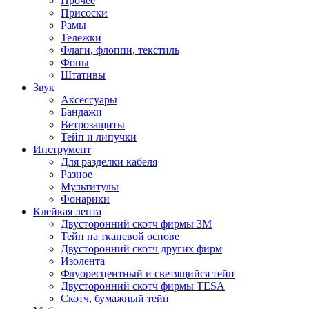
Прочее
Присоски
Рамы
Тележки
Флаги, флоппи, текстиль
Фоны
Штативы
Звук
Аксессуары
Бандажи
Ветрозащиты
Тейп и липучки
Инструмент
Для разделки кабеля
Разное
Мультитулы
Фонарики
Клейкая лента
Двусторонний скотч фирмы 3M
Тейп на тканевой основе
Двусторонний скотч других фирм
Изолента
Флуоресцентный и светящийся тейп
Двусторонний скотч фирмы TESA
Скотч, бумажный тейп