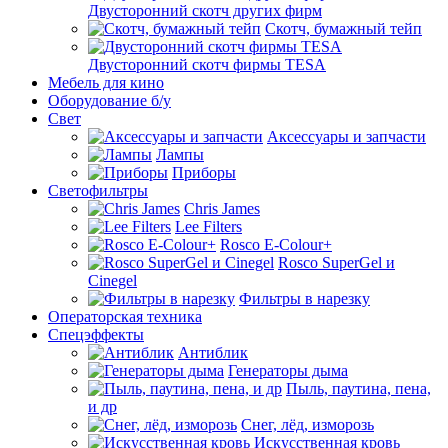
Двусторонний скотч других фирм
Скотч, бумажный тейп
Двусторонний скотч фирмы TESA
Мебель для кино
Оборудование б/у
Свет
Аксессуары и запчасти
Лампы
Приборы
Светофильтры
Chris James
Lee Filters
Rosco E-Colour+
Rosco SuperGel и
Cinegel
Фильтры в нарезку
Операторская техника
Спецэффекты
Антиблик
Генераторы дыма
Пыль, паутина, пена,
и др
Снег, лёд, изморозь
Искусственная кровь