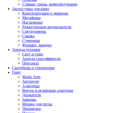
Стяжки, пины, комплектующие
Аксессуары для кино
Кинохлопушки и маркеры
Мегафоны
Наглазники
Режиссерские видоискатели
Секундомеры
Смазка
Сувениры
Флешки, зарядки
Аренда техники
Свет и грип
Аренда спецэффектов
Персонал
Светобазы и генераторы
Грип
Magic Arm
Автополе
Адаптеры
Винты и резьбовые адаптеры
Держатели
Зажимы
Мешки для песка
Прищепки