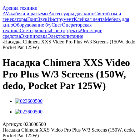
-
Аренда техники
AV-кабели и разъемы
Аксессуары для кино
Светобазы и
генераторы
Грип
Звук
Инструмент
Клейкая лента
Мебель для
кино
Оборудование б/у
Свет
Операторская
техника
Светофильтры
Спецэффекты
Чистящие
средства
Экипировка
Электропитание
-
Насадка Chimera XXS Video Pro Plus W/3 Screens (150W, dedo,
Pocket Par 125W)
Насадка Chimera XXS Video
Pro Plus W/3 Screens (150W,
dedo, Pocket Par 125W)
Артикул:
023600500
Насадка Chimera XXS Video Pro Plus W/3 Screens (150W, dedo,
Pocket Par 125W)