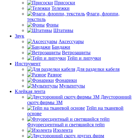
Присоски
Тележки
Флаги, флоппи,
текстиль
Фоны
Штативы
Звук
Аксессуары
Бандажи
Ветрозащиты
Тейп и липучки
Инструмент
Для разделки кабеля
Разное
Фонарики
Мультитулы
Клейкая лента
Двусторонний
скотч фирмы 3M
Тейп на тканевой
основе
Флуоресцентный и светящийся тейп
Изолента