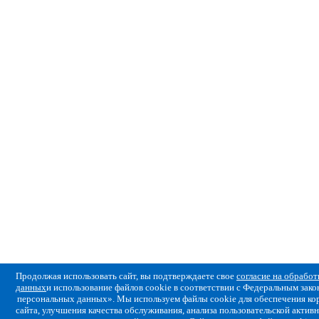
Продолжая использовать сайт, вы подтверждаете свое
согласие на обрабо
данных
и использование файлов cookie в соответствии с Федеральным за
персональных данных». Мы используем файлы cookie для обеспечения ко
сайта, улучшения качества обслуживания, анализа пользовательской активн