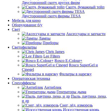
Двусторонний скотч других фирм
Скотч, бумажный тейп
Двусторонний скотч фирмы TESA
Мебель для кино
Оборудование б/у
Свет
Аксессуары и запчасти
Лампы
Приборы
Светофильтры
Chris James
Lee Filters
Rosco E-Colour+
Rosco SuperGel и
Cinegel
Фильтры в нарезку
Операторская техника
Спецэффекты
Антиблик
Генераторы дыма
Пыль, паутина, пена,
и др
Снег, лёд, изморозь
Искусственная кровь