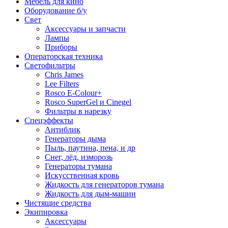
Мебель для кино
Оборудование б/у
Свет
Аксессуары и запчасти
Лампы
Приборы
Операторская техника
Светофильтры
Chris James
Lee Filters
Rosco E-Colour+
Rosco SuperGel и Cinegel
Фильтры в нарезку
Спецэффекты
Антиблик
Генераторы дыма
Пыль, паутина, пена, и др
Снег, лёд, изморозь
Генераторы тумана
Искусственная кровь
Жидкость для генераторов тумана
Жидкость для дым-машин
Чистящие средства
Экипировка
Аксессуары