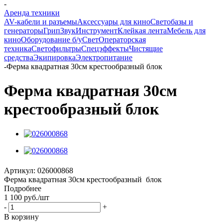
-
Аренда техники
AV-кабели и разъемы
Аксессуары для кино
Светобазы и
генераторы
Грип
Звук
Инструмент
Клейкая лента
Мебель для
кино
Оборудование б/у
Свет
Операторская
техника
Светофильтры
Спецэффекты
Чистящие
средства
Экипировка
Электропитание
-
Ферма квадратная 30см крестообразный блок
Ферма квадратная 30см
крестообразный блок
Артикул:
026000868
Ферма квадратная 30см крестообразный блок
Подробнее
1 100
руб.
/шт
-
+
В корзину