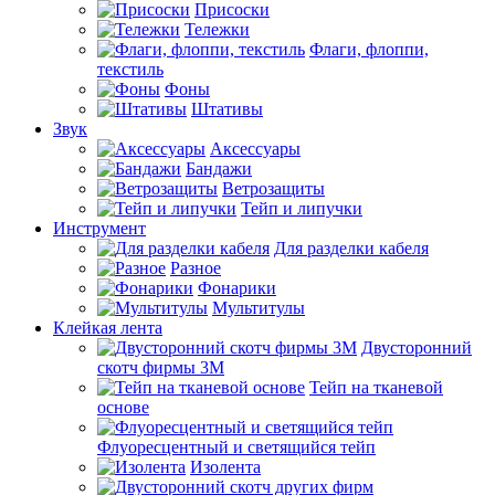
Присоски
Тележки
Флаги, флоппи,
текстиль
Фоны
Штативы
Звук
Аксессуары
Бандажи
Ветрозащиты
Тейп и липучки
Инструмент
Для разделки кабеля
Разное
Фонарики
Мультитулы
Клейкая лента
Двусторонний
скотч фирмы 3M
Тейп на тканевой
основе
Флуоресцентный и светящийся тейп
Изолента