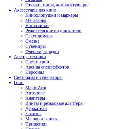
Стяжки, пины, комплектующие
Аксессуары для кино
Кинохлопушки и маркеры
Мегафоны
Наглазники
Режиссерские видоискатели
Секундомеры
Смазка
Сувениры
Флешки, зарядки
Аренда техники
Свет и грип
Аренда спецэффектов
Персонал
Светобазы и генераторы
Грип
Magic Arm
Автополе
Адаптеры
Винты и резьбовые адаптеры
Держатели
Зажимы
Мешки для песка
Прищепки