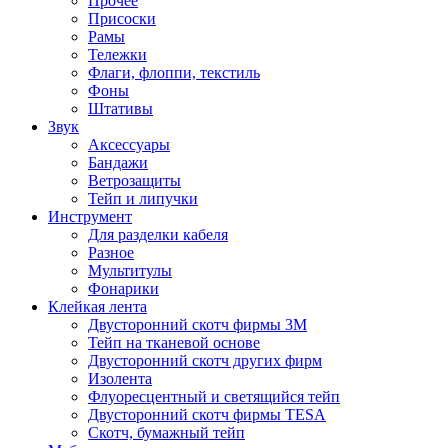
Прочее
Присоски
Рамы
Тележки
Флаги, флоппи, текстиль
Фоны
Штативы
Звук
Аксессуары
Бандажи
Ветрозащиты
Тейп и липучки
Инструмент
Для разделки кабеля
Разное
Мультитулы
Фонарики
Клейкая лента
Двусторонний скотч фирмы 3M
Тейп на тканевой основе
Двусторонний скотч других фирм
Изолента
Флуоресцентный и светящийся тейп
Двусторонний скотч фирмы TESA
Скотч, бумажный тейп